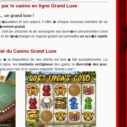
ar le casino en ligne Grand Luxe
.. un grand luxe !
sa r�putation et son aspect, il offre � chaque nouveau membre de sa
�rement gratuit
.
c'est de s'inscrire et de renseigner ses donn�es personnelles (c'est
t de t�l�charger un logiciel gratuit qui permettra
un acc�s rapide
ciel du Casino Grand Luxe
 � la disposition de ses clients est tout � fait exceptionnelle. La
n ligne, les
montants vertigineux
des gains, la
diversit� des jeux
,
 pas pour rien si le casino s'appelle 'Grand Luxe' !