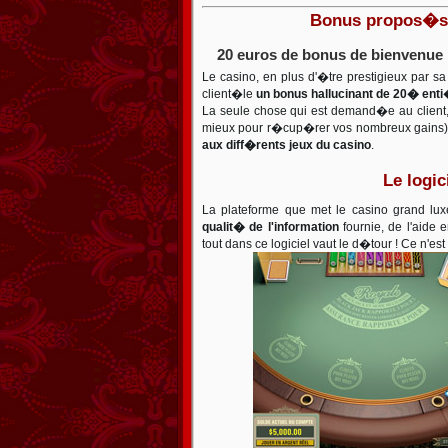
Bonus propos�s p
20 euros de bonus de bienvenue .
Le casino, en plus d'�tre prestigieux par 
client�le
un bonus hallucinant de 20� enti
La seule chose qui est demand�e au client, 
mieux pour r�cup�rer vos nombreux gains) e
aux diff�rents jeux du casino
.
Le logi
La plateforme que met le casino grand luxe
qualit� de l'information
fournie, de l'aide e
tout dans ce logiciel vaut le d�tour ! Ce n'est