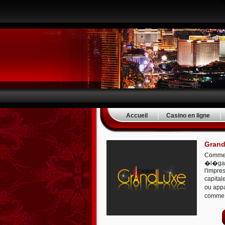
|
|
Accueil
Casino en ligne
Grand
Comme 
�l�gan
l'impr
capital
ou appa
comme d