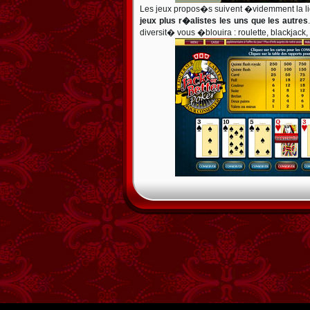
Les jeux propos�s suivent �videmment la lig
jeux plus r�alistes les uns que les autres
diversit� vous �blouira : roulette, blackjack